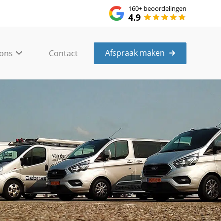
160+
beoordelingen
4.9
Afspraak maken
 ons
Contact