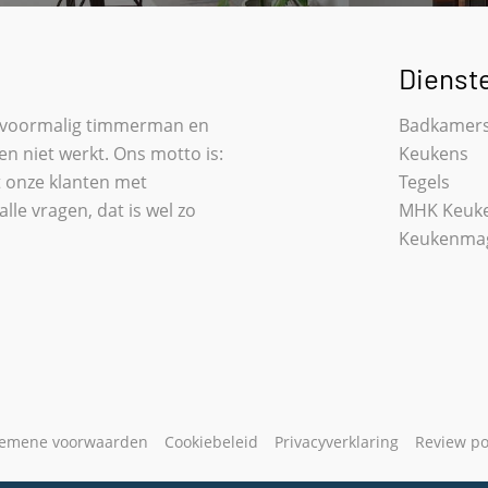
Dienst
als voormalig timmerman en
Badkamer
 en niet werkt. Ons motto is:
Keukens
t onze klanten met
Tegels
le vragen, dat is wel zo
MHK Keuke
Keukenma
gemene voorwaarden
Cookiebeleid
Privacyverklaring
Review po