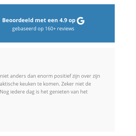
Beoordeeld met een 4.9 op
gebaseerd op
160+
reviews
Mw. Weinans
iet anders dan enorm positief zijn over zijn
We hebben een
raktische keuken te komen. Zeker niet de
waar we erg b
 Nog iedere dag is het genieten van het
Frenk heeft i
Ook de montag