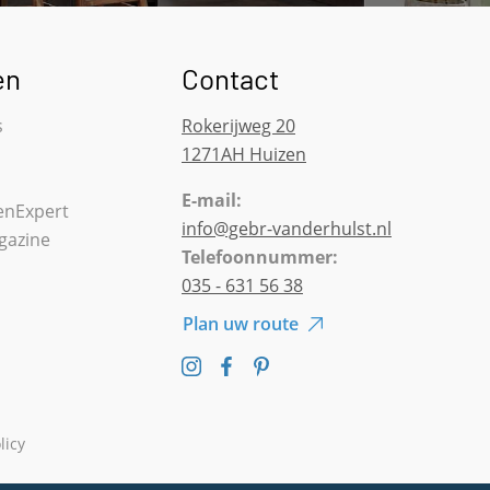
en
Contact
s
Rokerijweg 20
1271AH Huizen
E-mail:
nExpert
info@gebr-vanderhulst.nl
gazine
Telefoonnummer:
035 - 631 56 38
Plan uw route
licy