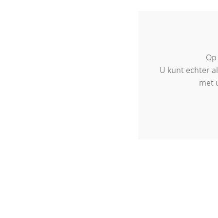
Op 
U kunt echter a
met u